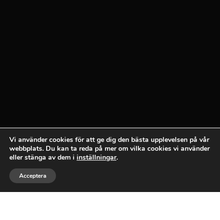
Vi använder cookies för att ge dig den bästa upplevelsen på vår
webbplats. Du kan ta reda på mer om vilka cookies vi använder
eller stänga av dem i
inställningar
.



Acceptera
RING
MEJLA
GILLA
PLATSBYGGD BOKHYLLA
STOCKHOLM